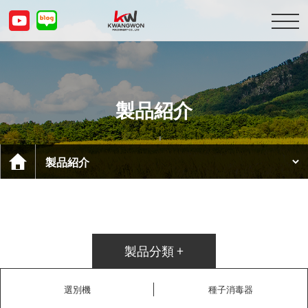
会社紹介
製品紹介
製品紹介
顧客センター
お問い合わせ
KOR
ENG
CHN
JPN
製品分類 +
選別機
種子消毒器