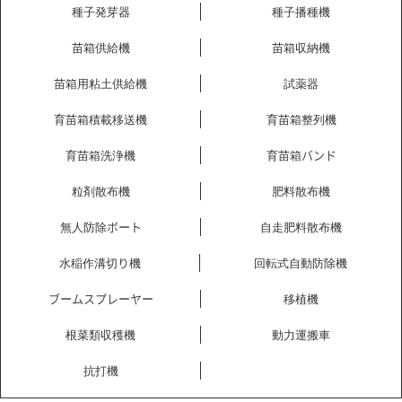
種子発芽器
種子播種機
苗箱供給機
苗箱収納機
苗箱用粘土供給機
試薬器
育苗箱積載移送機
育苗箱整列機
育苗箱洗浄機
育苗箱バンド
粒剤散布機
肥料散布機
無人防除ボート
自走肥料散布機
水稲作溝切り機
回転式自動防除機
ブームスプレーヤー
移植機
根菜類収穫機
動力運搬車
抗打機