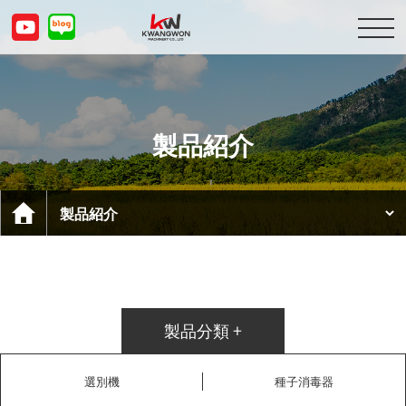
会社紹介
製品紹介
製品紹介
顧客センター
お問い合わせ
KOR
ENG
CHN
JPN
製品分類 +
選別機
種子消毒器