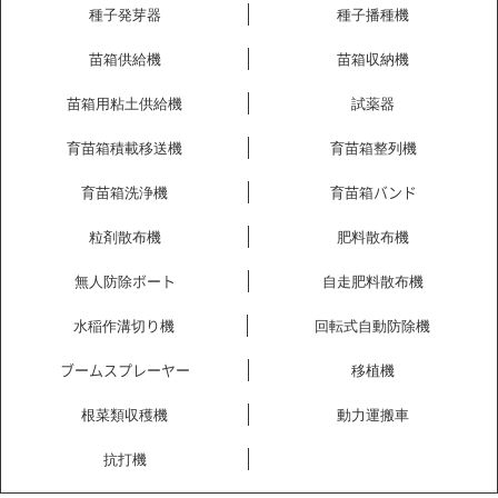
種子発芽器
種子播種機
苗箱供給機
苗箱収納機
苗箱用粘土供給機
試薬器
育苗箱積載移送機
育苗箱整列機
育苗箱洗浄機
育苗箱バンド
粒剤散布機
肥料散布機
無人防除ボート
自走肥料散布機
水稲作溝切り機
回転式自動防除機
ブームスプレーヤー
移植機
根菜類収穫機
動力運搬車
抗打機