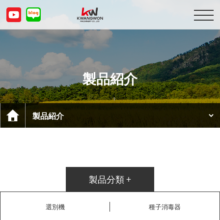
会社紹介
製品紹介
製品紹介
顧客センター
お問い合わせ
KOR
ENG
CHN
JPN
製品分類 +
選別機
種子消毒器