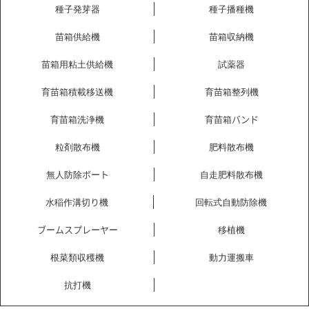
種子発芽器
種子播種機
苗箱供給機
苗箱収納機
苗箱用粘土供給機
試薬器
育苗箱積載移送機
育苗箱整列機
育苗箱洗浄機
育苗箱バンド
粒剤散布機
肥料散布機
無人防除ボート
自走肥料散布機
水稲作溝切り機
回転式自動防除機
ブームスプレーヤー
移植機
根菜類収穫機
動力運搬車
抗打機