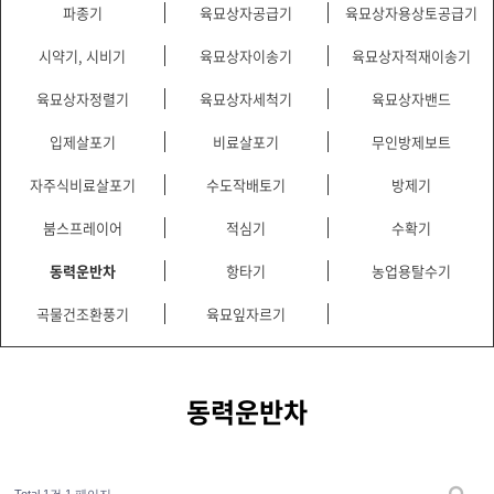
파종기
육묘상자공급기
육묘상자용상토공급기
시약기, 시비기
육묘상자이송기
육묘상자적재이송기
육묘상자정렬기
육묘상자세척기
육묘상자밴드
입제살포기
비료살포기
무인방제보트
자주식비료살포기
수도작배토기
방제기
붐스프레이어
적심기
수확기
동력운반차
항타기
농업용탈수기
곡물건조환풍기
육묘잎자르기
동력운반차